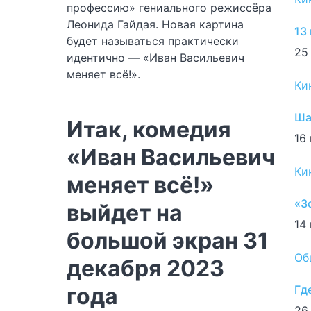
профессию» гениального режиссёра
Леонида Гайдая. Новая картина
13
будет называться практически
25
идентично — «Иван Васильевич
меняет всё!».
Ки
Ша
Итак, комедия
16
«Иван Васильевич
Ки
меняет всё!»
«З
выйдет на
14 
большой экран 31
Об
декабря 2023
года
Гд
26