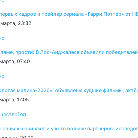
 первых кадров и трейлер сериала «Гарри Поттер» от H
 марта, 23:32
но
ламе, прости: В Лос-Анджелесе объявили победителей
 марта, 07:40
но
олотая малина-2026»: объявлены худшие фильмы, актё
марта, 17:05
щество
Топ
е раньше начинают и у кого больше партнёров: исследо
 января, 20:00