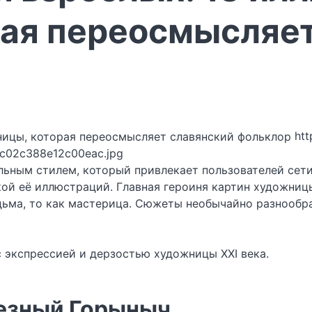
ая переосмысляет
htt
fc02c388e12c00eac.jpg
альным стилем, который привлекает пользователей сет
кой её иллюстраций. Главная героиня картин художниц
едьма, то как мастерица. Сюжеты необычайно разнообра
 экспрессией и дерзостью художницы XXI века.
лезный Горыныч