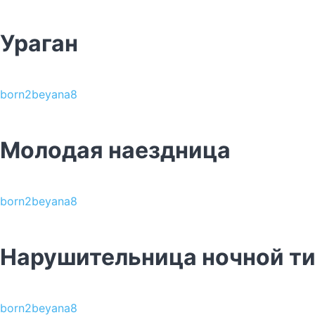
Ураган
born2beyana8
Молодая наездница
born2beyana8
Нарушительница ночной т
born2beyana8