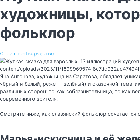
художницы, котор
фольклор
Страшное
Творчество
content/uploads/2023/11/1699969574_8c7dd922ad47494
Яна Антонова, художница из Саратова, обладает уник
чёрный и белый, реже — зелёный) и сказочной темати
различных сторон: то как соблазнительница, то как в
современного зрителя.
Смотрите ниже, как славянский фольклор сочетается с
Марья-искусница и её же