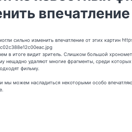
нить впечатление 
http
fc02c388e12c00eac.jpg
ем в итоге видит зритель. Слишком большой хронометр
у нещадно удаляют многие фрагменты, среди которых 
подходят фильму.
т, и мы можем насладиться некоторыми особо впечатля
e.