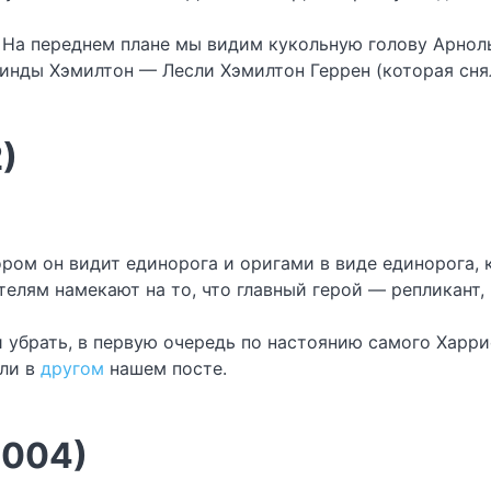
а. На переднем плане мы видим кукольную голову Арно
Линды Хэмилтон — Лесли Хэмилтон Геррен (которая сня
)
тором он видит единорога и оригами в виде единорога,
телям намекают на то, что главный герой — репликант,
 убрать, в первую очередь по настоянию самого Харри
али в
другом
нашем посте.
2004)