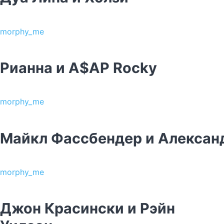
morphy_me
Рианна и A$AP Rocky
morphy_me
Майкл Фассбендер и Алексан
morphy_me
Джон Красински и Рэйн