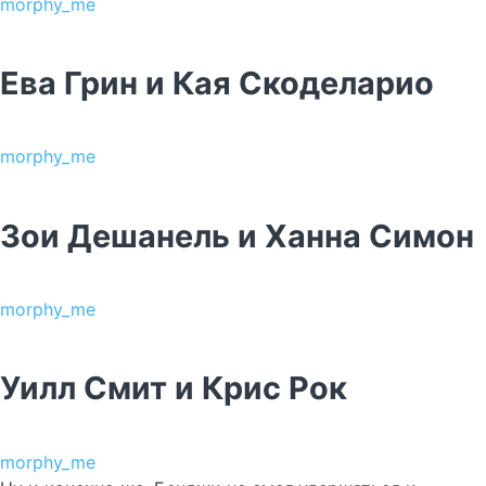
morphy_me
Ева Грин и Кая Скоделарио
morphy_me
Зои Дешанель и Ханна Симон
morphy_me
Уилл Смит и Крис Рок
morphy_me