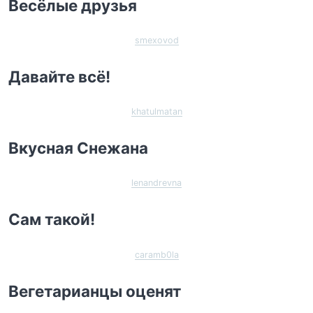
Весёлые друзья
smexovod
Давайте всё!
khatulmatan
Вкусная Снежана
lenandrevna
Сам такой!
caramb0la
Вегетарианцы оценят