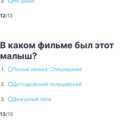
Не дыши
12
/13
В каком фильме был этот
малыш?
Лысый нянька: Спецзадание
Детсадовский полицейский
Дежурный папа
13
/13