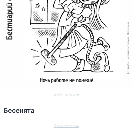
Амба-комикс
Бесенята
Амба-комикс