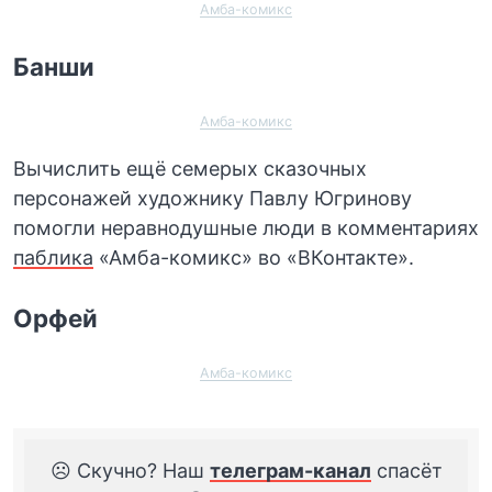
Амба-комикс
Банши
Амба-комикс
Вычислить ещё семерых сказочных
персонажей художнику Павлу Югринову
помогли неравнодушные люди в комментариях
паблика
«Амба-комикс» во «ВКонтакте».
Орфей
Амба-комикс
☹️ Скучно? Наш
телеграм-канал
спасёт