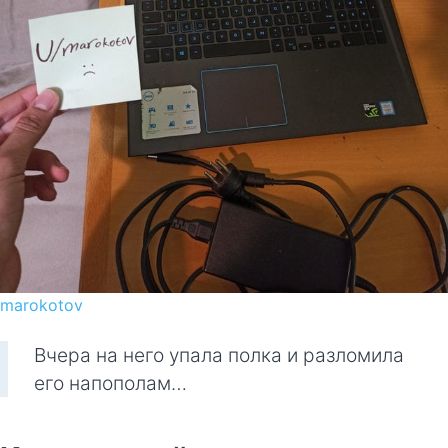
marokotov
Вчера на него упала полка и разломила
его напополам…