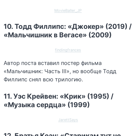
MovieBaller_JP
10. Тодд Филлипс: «Джокер» (2019) /
«Мальчишник в Вегасе» (2009)
findingfrances
Автор поста вставил постер фильма
«Мальчишник: Часть III», но вообще Тодд
Филлипс снял всю трилогию.
11. Уэс Крейвен: «Крик» (1995) /
«Музыка сердца» (1999)
JarettSays
12. Братья Коэн: «Старикам тут не